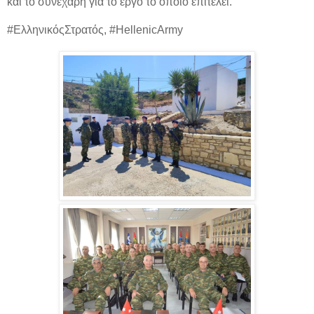
και το συνεχάρη για το έργο το οποίο επιτελεί.
#ΕλληνικόςΣτρατός, #HellenicArmy