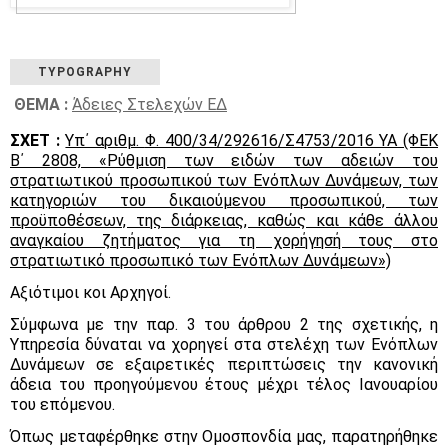
TYPOGRAPHY
ΘΕΜΑ :
Άδειες Στελεχών ΕΔ
ΣΧΕΤ :
Υπ΄ αριθμ.
Φ. 400/34/292616/Σ4753/2016 ΥΑ (ΦΕΚ
Β΄ 2808, «Ρύθμιση των ειδών των αδειών του
στρατιωτικού προσωπικού των Ενόπλων Δυνάμεων, των
κατηγοριών του δικαιούμενου προσωπικού, των
προϋποθέσεων, της διάρκειας, καθώς και κάθε άλλου
αναγκαίου ζητήματος για τη χορήγησή τους στο
στρατιωτικό προσωπικό των Ενόπλων Δυνάμεων»)
Αξιότιμοι κοι Αρχηγοί.
Σύμφωνα με την παρ. 3 του άρθρου 2 της σχετικής, η
Υπηρεσία δύναται να χορηγεί στα στελέχη των Ενόπλων
Δυνάμεων σε εξαιρετικές περιπτώσεις την κανονική
άδεια του προηγούμενου έτους μέχρι τέλος Ιανουαρίου
του επόμενου.
Όπως μεταφέρθηκε στην Ομοσπονδία μας, παρατηρήθηκε