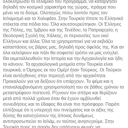
ολοκληρώσει το ισλαμικό του πρόγραμμα, να καταργήσει
δηλαδή τον κοσμικό χαρακτήρα της χώρας, πράγμα που
μένει να το δούμε. Ολοταχώς πίσω λοιπόν προς τον
Ισλαμισμό και το Χαλιφάτο. Στην Τουρκία τίποτε το Ελληνικό
στέκεται στα πόδια του. Όλα κουτσουρεύτηκαν. Οι Έλληνες
της Πόλης, της Ίμβρου και της Τενέδου, το Πατριαρχείο, η
Θεολογική Σχολή της Χάλκης, οι περιουσίες των εκεί
Ελλήνων και άλλα. Όλα τα χρησιμοποιεί για να εκβιάζει
καταστάσεις εις βάρος μας, δηλαδή προς όφελός της. Και αν
όλα εκλείψουν και πάλι θα σοφιστεί τρόπο να μας ενοχλεί.
Θα εκμεταλλευθούν την Ιστορία και την Αρχαιολογία και ήδη
το κάνουν. Τα αρχαιολογικά μνημεία στην Τουρκία είναι
τουρκικά, ο Όμηρος εκ του Ομέρ! ήταν Τούρκος. Οι Τούρκοι
είναι αυτόχθονες στην περιοχή από την αρχαιότητα.
Προκαλούν για να δείξουν ότι υπάρχουν. Το ψέμα και η
επαναλαμβανόμενη χρησιμοποίησή του σε βάθος χρόνου το
μεταστρέφουν πιστευτό. Ρίχνουν τον σπόρο και θερίζουν
μετά από πολλά χρόνια όταν θα έχουν αμβλυνθεί
συνειδήσεις και το έδαφος θα είναι πιο πρόσφορο. Παρότι
ελπίζουμε ότι η υπεροχή του πνεύματος και οι αξίες της
δύσης θα κατισχύσουν της όποιας δυνάμεως
αντιπροσωπεύει το Ισλάμ, εν τούτοις ανησυχούμε. Στην
Τουρκία προς το παρόν δεν υπάρχουν φωνές να