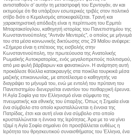
αντισταθούν σ’ αυτήν τη μεταστροφή του Ερντογάν, αν και
εκτιμούμε ότι θα υπάρξουν εσωτερικές τριβές στον πολιτικό
στίβο διότι ο Κεμαλισμός αποκεφαλίζεται. Τρανή και
χαρακτηριστική απόδειξη είναι η περίπτωση του Ερμπέι
Μπαρτακσίογλου, καθηγητή ιστορίας του Πανεπιστημίου της
Κωνσταντινούπολης “Αντνάν Μεντερές”, ο οποίος με μήνυμά
του στα μέσα κοινωνικής δικτύωσης στις 29 Μαΐου ανέφερε:
«Σήμερα είναι η επέτειος της εισβολής στην
Κωνσταντινούπολη, την πρωτεύουσα της Ανατολικής
Ρωμαϊκής Αυτοκρατορίας, ενός μεγαλοπρεπούς πολιτισμού,
από μια φυλή βάρβαρων και φανατικών». Η ανάρτηση αυτή
προκάλεσε θύελλα κατακραυγής στα ποικίλα τουρκικά μέσα
μαζικής επικοινωνίας, με αποτέλεσμα ο καθηγητής να
διαγράψει το μήνυμά του, ενώ με εντολή του πρύτανη του
Πανεπιστημίου διενεργείται εναντίον του πειθαρχική έρευνα.
Η Αγία Σοφία για τον Ελληνισμό είναι σύμφυτο της
πνευματικής και εθνικής του ύπαρξης. Όπως η Σημαία είναι
ένα σύμβολο στο οποίο κρυσταλλώνεται η έννοια της
Πατρίδας, έτσι και αυτή είναι ένα σύμβολο στο οποίο
κρυσταλλώνεται η έννοια της Ιερότητας. Άρα με το να γίνει
τζαμί η Αγία Σοφία σημαίνει ότι προσβάλλεται ευθέως η
Ιερότητα του θρησκευτικού συναισθήματος του Έλληνα, ένα