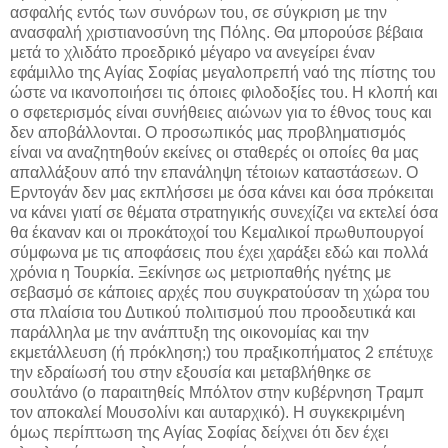
ασφαλής εντός των συνόρων του, σε σύγκριση με την
ανασφαλή χριστιανοσύνη της Πόλης. Θα μπορούσε βέβαια
μετά το χλιδάτο προεδρικό μέγαρο να ανεγείρει έναν
εφάμιλλο της Αγίας Σοφίας μεγαλοπρεπή ναό της πίστης του
ώστε να ικανοποιήσει τις όποιες φιλοδοξίες του. Η κλοπή και
ο σφετερισμός είναι συνήθειες αιώνων για το έθνος τους και
δεν αποβάλλονται. Ο προσωπικός μας προβληματισμός
είναι να αναζητηθούν εκείνες οι σταθερές οι οποίες θα μας
απαλλάξουν από την επανάληψη τέτοιων καταστάσεων. Ο
Ερντογάν δεν μας εκπλήσσει με όσα κάνει και όσα πρόκειται
να κάνει γιατί σε θέματα στρατηγικής συνεχίζει να εκτελεί όσα
θα έκαναν και οι προκάτοχοί του Κεμαλικοί πρωθυπουργοί
σύμφωνα με τις αποφάσεις που έχει χαράξει εδώ και πολλά
χρόνια η Τουρκία. Ξεκίνησε ως μετριοπαθής ηγέτης με
σεβασμό σε κάποιες αρχές που συγκρατούσαν τη χώρα του
στα πλαίσια του Δυτικού πολιτισμού που προοδευτικά και
παράλληλα με την ανάπτυξη της οικονομίας και την
εκμετάλλευση (ή πρόκληση;) του πραξικοπήματος 2 επέτυχε
την εδραίωσή του στην εξουσία και μεταβλήθηκε σε
σουλτάνο (ο παραιτηθείς Μπόλτον στην κυβέρνηση Τραμπ
τον αποκαλεί Μουσολίνι και αυταρχικό). Η συγκεκριμένη
όμως περίπτωση της Αγίας Σοφίας δείχνει ότι δεν έχει