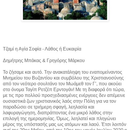
Τζαμί η Αγία Σοφία - Λάθος ή Ευκαιρία
Δημήτρης Μπάκας & Γρηγόρης Μάρκου
Το ζήσαμε και αυτό. Την ανακατάληψη του εναπομείναντος
Μνημείου του Βυζαντίου και συμβόλου της Χριστιανοσύνης
από τον νεότερο σουλτάνο τον Μωάμεθ τον Γ’, που ακούει
στο όνομα Ταγίπ Ρετζέπ Ερντογάν! Με τη διαφορά ότι τώρα,
με τις προ πολλού προσχεδιασμένες ενέργειες δεν απέμεινε
ουσιαστικά ζων χριστιανικός λαός στην Πόλη για να τον
παραδώσει σε τριήμερη σφαγή, λεηλασία και
λαφυραγώγηση, διαπράττοντας ένα μικρό λάθος στην
επιλογή της ημερομηνίας. Όμως, λεηλατεί και πληγώνει
μέρος της υπόστασής μας ως ατόμων και λαού. Έτσι λοιπόν