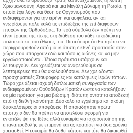
αρχήν όλα τα ορθόδοξα Κράτη και ενδεχομένως τη λοιπή
Χριστιανοσύνη. Αφορά και μια Μεγάλη Δύναμη τη Ρωσία, η
οποία έχει λόγο και θέση σε Οργανισμούς που
ενδιαφέρονται για την ειρήνη και ασφάλεια, αν και
γνωρίζουμε πολύ καλά τις επιδιώξεις της επί διαφόρων
πτυχών της Ορθοδοξίας. Τα Ιερά σύμβολα δεν πρέπει να
είναι έρμαια της τύχης στη διάθεση του κάθε τυχοδιώκτη
πολιτικού και του έθνους του. Πιστεύουμε ότι θα πρέπει να
περιφρουρηθούν από μια ιδιότυπη διεθνή προστασία στον
χώρο που υπάρχουν εδώ και τόσους αιώνες και να μην
εργαλειοποιούνται. Τέτοια πρότυπα υπάρχουν και
λειτουργούν. Δεν χρειάζεται να αναφερθούμε σε
λεπτομέρειες που θα ακολουθήσουν. Δεν χρειάζονται
προσχηματικές Σταυροφορίες και καταλήψεις Ιερών τόπων.
Τώρα χρειάζεται ισχυρή διπλωματική συνεργασία των
ενδιαφερομένων Ορθοδόξων Κρατών ώστε να καταλήξουν
σε μία πρόταση για μια βιώσιμη ιδιότυπη οντότητα αποδεκτή
από τη διεθνή κοινότητα. Δύσκολο το εγχείρημα και ακόμη
δυσκολότερες οι αποφάσεις. Η οποιαδήποτε πρώτη
αποτυχία δεν θα πρέπει να αποτελέσει αφορμή για
εγκατάλειψη της Ιδέας αλλά ευκαιρία για ισχυροποίηση της
επαναπροβολής με επιμονή και ας κρατήσει για όσα χρόνια
χρειασθεί. Η ευκαιρία θα δοθεί κάποτε και τότε θα δικαιωθεί