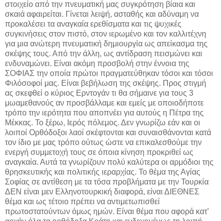
στοιχείο από την πνευματική μας συγκρότηση βίαια και
σκαιά αφαιρείται. Γίνεται λειψή, ασταθής και αδύναμη να
προκαλέσει τα αναγκαία ερεθίσματα και τις ψυχικές
συγκινήσεις στον πιστό, στον ιερωμένο και τον καλλιτέχνη
για μια ανώτερη πνευματική δημιουργία ως απείκασμα της
σκέψης τους. Από την άλλη, ως αντίδραση πεισμώνει και
ενδυναμώνει. Είναι ακόμη προσβολή στην έννοια της
ΣΟΦΙΑΣ την οποία πρώτοι πραγματεύθηκαν τόσοι και τόσοι
Φιλόσοφοί μας. Είναι βεβήλωση της σκέψης. Προς στιγμή
ας σκεφθεί ο κύριος Ερντογάν τι θα σήμαινε για τους 3
μωαμεθανούς αν προσβάλλαμε και εμείς με οποιοδήποτε
τρόπο την ιερότητα που αποπνέει για αυτούς η Πέτρα της
Μέκκας. Το ξέρω, Ιερός πόλεμος. Δεν γνωρίζω εάν και οι
λοιποί Ορθόδοξοι λαοί σκέφτονται και συναισθάνονται κατά
τον ίδιο με μας τρόπο ούτως ώστε να επικαλεσθούμε την
ενεργή συμμετοχή τους σε όποια κίνηση προκριθεί ως
αναγκαία. Αυτά τα γνωρίζουν πολύ καλύτερα οι αρμόδιοι της
θρησκευτικής και πολιτικής ιεραρχίας. Το θέμα της Αγίας
Σοφίας σε αντίθεση με τα τόσα προβλήματα με την Τουρκία
ΔΕΝ είναι μεν Ελληνοτουρκική διαφορά, είναι ΔΙΕΘΝΕΣ
θέμα και ως τέτοιο πρέπει να αντιμετωπισθεί
πρωτοστατούντων όμως ημών. Είναι θέμα που αφορά κατ’