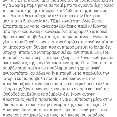
αντί της 29ης Μαΐου, από της 10ης του μηνός Ιουλίου 2020 η
Αγία Σοφία μεταβλήθηκε σε τζαμί μετά τα ογδόντα έξη χρόνια
της μουσειακής της ύπαρξης και 1463 από της ιδρύσεώς
της. Λες και δεν υπάρχουν άλλα τζαμιά στην Πόλη και
μάλιστα το διπλανό Μπλε Τζαμί κοντά στην Αγία Σοφία.
Έπρεπε όμως να το κάνει σαν ζηλιάρικο παιδί κλέβοντας
από την οικουμενική οικογένεια ένα απαράμιλλο ιστορικό-
θρησκευτικό σύμβολο, όπως ο «πεφωτισμένος» Έλγιν τα
γλυπτά του Παρθενώνα, ώστε να θυμίζει στην ανθρωπότητα
ότι μπροστά στη δύναμη που αντιπροσωπεύει το Ισλάμ δεν
υπάρχει τίποτα να αντιπαραβληθεί και αντισταθεί. Εν μέρει
το αποδεικνύουν οι μέχρι τώρα χλιαρές εκ λόγου καθήκοντος
ανακοινώσεις της παγκόσμιας κοινότητας. Πιστεύουμε ότι το
συμβάν αυτό πρέπει να προβληματίσει τη χριστιανική
ανθρωπότητα, αν θέλει να έχει επαφή με το παρελθόν, την
Ιστορία και τα σύμβολα που την άνδρωσαν και την
προσδιορίζουν και να βρει τρόπο να διασφαλίσει το άλλοτε
κέντρο της Χριστιανοσύνης και από το σχίσμα και μετά της
Ορθοδοξίας. Βέβαια τα σύμβολα δεν έχουν ανάγκη
προστασίας γιατί η προστασία είναι αυθύπαρκτη μέσα στην
ιδιοσυστασία τους και την πνευματικής τους υπεροχή. Ο
Ερντογάν έκανε αυτό το οποίο θεωρούσε «καθήκον» του
προς τους ισλαμιστές και τους πολιτικούς του οπαδούς,